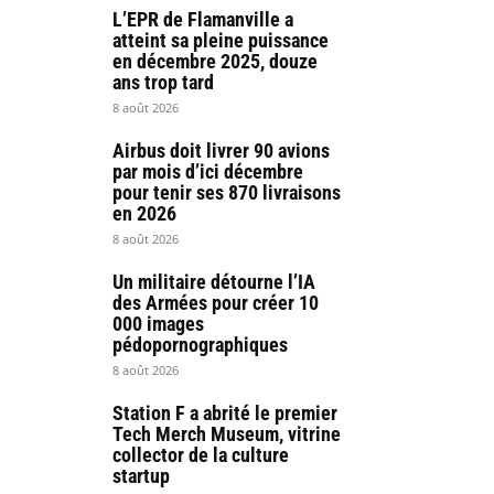
L’EPR de Flamanville a
atteint sa pleine puissance
en décembre 2025, douze
ans trop tard
8 août 2026
Airbus doit livrer 90 avions
par mois d’ici décembre
pour tenir ses 870 livraisons
en 2026
8 août 2026
Un militaire détourne l’IA
des Armées pour créer 10
000 images
pédopornographiques
8 août 2026
Station F a abrité le premier
Tech Merch Museum, vitrine
collector de la culture
startup