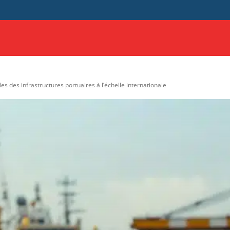
RGIE
ENTREPRISES
IA
TRANSPORT
AUTOMOBILE
es des infrastructures portuaires à l’échelle internationale