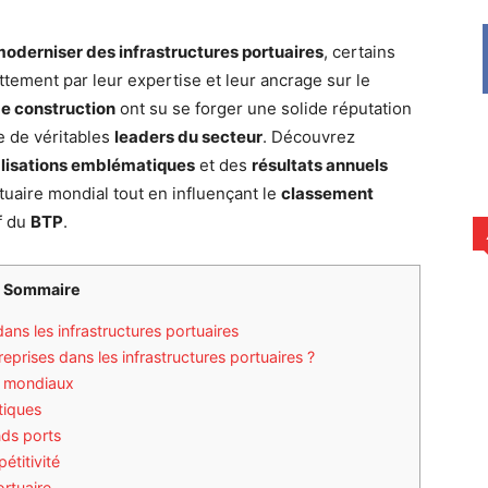
moderniser des infrastructures portuaires
, certains
ement par leur expertise et leur ancrage sur le
de construction
ont su se forger une solide réputation
e de véritables
leaders du secteur
. Découvrez
alisations emblématiques
et des
résultats annuels
tuaire mondial tout en influençant le
classement
f du
BTP
.
Sommaire
ans les infrastructures portuaires
eprises dans les infrastructures portuaires ?
ls mondiaux
tiques
nds ports
étitivité
ortuaire